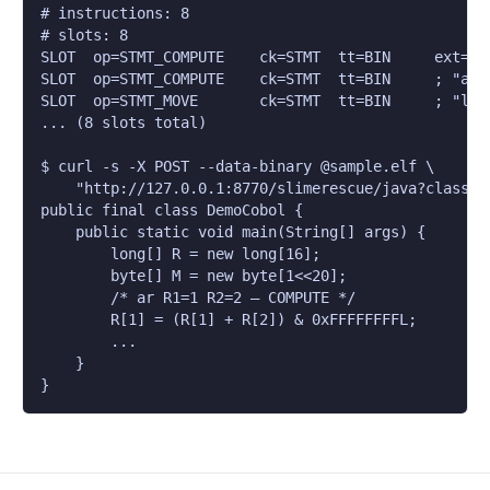
# instructions: 8

# slots: 8

SLOT  op=STMT_COMPUTE    ck=STMT  tt=BIN     ext=0x0
SLOT  op=STMT_COMPUTE    ck=STMT  tt=BIN     ; "a R1
SLOT  op=STMT_MOVE       ck=STMT  tt=BIN     ; "lm R
... (8 slots total)

$ curl -s -X POST --data-binary @sample.elf \

    "http://127.0.0.1:8770/slimerescue/java?class=De
public final class DemoCobol {

    public static void main(String[] args) {

        long[] R = new long[16];

        byte[] M = new byte[1<<20];

        /* ar R1=1 R2=2 — COMPUTE */

        R[1] = (R[1] + R[2]) & 0xFFFFFFFFL;

        ...

    }

}