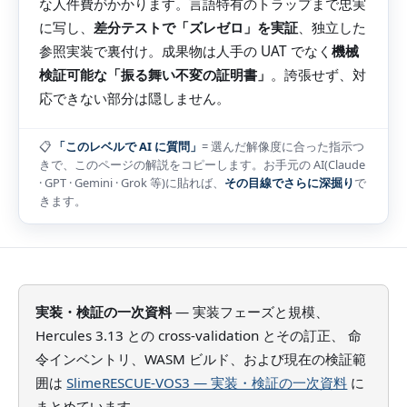
な人件費がかかります。言語特有のトラップまで忠実
に写し、
差分テストで「ズレゼロ」を実証
、独立した
参照実装で裏付け。成果物は人手の UAT でなく
機械
検証可能な「振る舞い不変の証明書」
。誇張せず、対
応できない部分は隠しません。
📋
「このレベルで AI に質問」
= 選んだ解像度に合った指示つ
きで、このページの解説をコピーします。お手元の AI(Claude
· GPT · Gemini · Grok 等)に貼れば、
その目線でさらに深掘り
で
きます。
実装・検証の一次資料
— 実装フェーズと規模、
Hercules 3.13 との cross-validation とその訂正、 命
令インベントリ、WASM ビルド、および現在の検証範
囲は
SlimeRESCUE-VOS3 — 実装・検証の一次資料
に
まとめています。