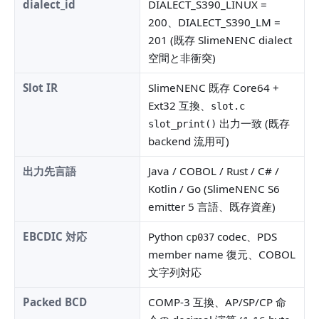
dialect_id
DIALECT_S390_LINUX =
200、DIALECT_S390_LM =
201 (既存 SlimeNENC dialect
空間と非衝突)
Slot IR
SlimeNENC 既存 Core64 +
Ext32 互換、
slot.c
出力一致 (既存
slot_print()
backend 流用可)
出力先言語
Java / COBOL / Rust / C# /
Kotlin / Go (SlimeNENC S6
emitter 5 言語、既存資産)
EBCDIC 対応
Python
codec、PDS
cp037
member name 復元、COBOL
文字列対応
Packed BCD
COMP-3 互換、AP/SP/CP 命