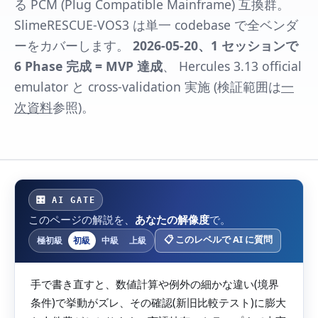
る PCM (Plug Compatible Mainframe) 互換群。
SlimeRESCUE-VOS3 は単一 codebase で全ベンダ
ーをカバーします。
2026-05-20、1 セッションで
6 Phase 完成 = MVP 達成
、 Hercules 3.13 official
emulator と cross-validation 実施 (検証範囲は
一
次資料
参照)。
🎛 AI GATE
このページの解説を、
あなたの解像度
で。
📋 このレベルで AI に質問
極初級
初級
中級
上級
手で書き直すと、数値計算や例外の細かな違い(境界
条件)で挙動がズレ、その確認(新旧比較テスト)に膨大