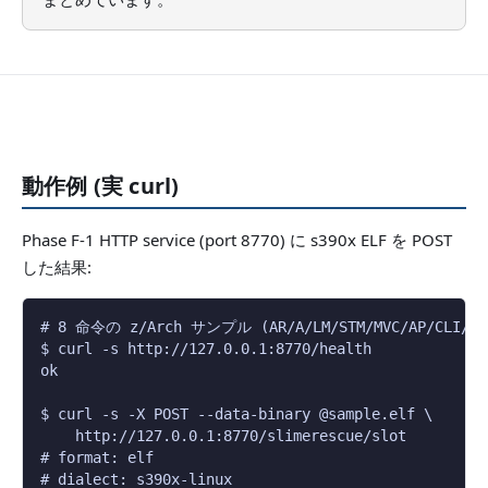
動作例 (実 curl)
Phase F-1 HTTP service (port 8770) に s390x ELF を POST
した結果:
# 8 命令の z/Arch サンプル (AR/A/LM/STM/MVC/AP/CLI/BCR
$ curl -s http://127.0.0.1:8770/health

ok

$ curl -s -X POST --data-binary @sample.elf \

    http://127.0.0.1:8770/slimerescue/slot

# format: elf

# dialect: s390x-linux
